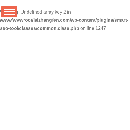
Warning
: Undefined array key 2 in
/www/wwwroot/laizhangfen.com/wp-content/plugins/smart-
seo-tool/classes/common.class.php
on line
1247