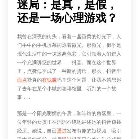
迷局：是真，是假，
还是一场心理游戏？
我曾在深夜的街头，看着一盏昏黄的灯光下，人
们手中的手机屏幕闪烁着微光。那微光，似乎是
现代生活中的一抹迷离色彩，它引领着人们进入
一个充满诱惑的世界——抖音。而在这个世界
里，点赞似乎成了一种新的货币，那么，抖音里
面点
赞真的
有钱赚
吗？这个问题，让我不禁想起
了去年在某个小城的咖啡馆里，听到的一个故
事……
那是一个阳光明媚的午后，咖啡馆的角落里，一
位年轻的女孩正在滔滔不绝地讲述她的抖音赚钱
经历。她说，自己
通过
发布有趣的短视频，吸引