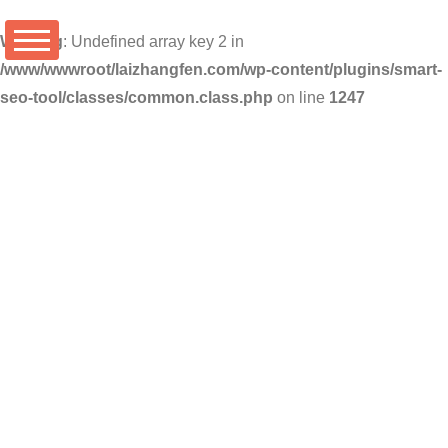
Warning
: Undefined array key 2 in
/www/wwwroot/laizhangfen.com/wp-content/plugins/smart-
seo-tool/classes/common.class.php
on line
1247