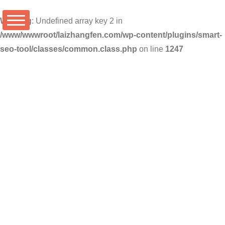
Warning
: Undefined array key 2 in
/www/wwwroot/laizhangfen.com/wp-content/plugins/smart-
seo-tool/classes/common.class.php
on line
1247