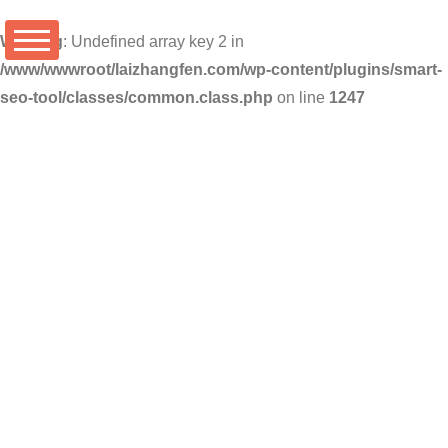
Warning
: Undefined array key 2 in
/www/wwwroot/laizhangfen.com/wp-content/plugins/smart-
seo-tool/classes/common.class.php
on line
1247