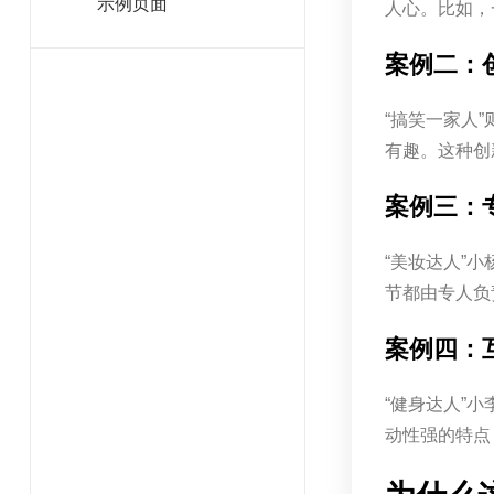
示例页面
人心。比如，
案例二：
“搞笑一家人
有趣。这种创
案例三：
“美妆达人”
节都由专人负
案例四：
“健身达人”
动性强的特点