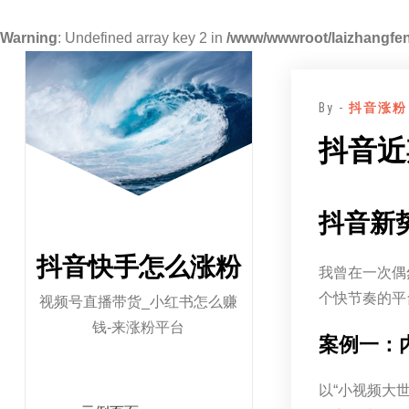
Warning
: Undefined array key 2 in
/www/wwwroot/laizhangfen
跳
至
By -
抖音涨粉
正
文
抖音近
抖音新
抖音快手怎么涨粉
我曾在一次偶
个快节奏的平
视频号直播带货_小红书怎么赚
钱-来涨粉平台
案例一：
以“小视频大