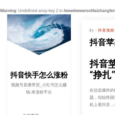
Warning
: Undefined array key 2 in
/www/wwwroot/laizhangfen
跳
至
By -
抖音涨粉
正
文
抖音苹
抖音
“挣扎
抖音快手怎么涨粉
视频号直播带货_小红书怎么赚
在信息爆炸的
钱-来涨粉平台
题，却始终困
机上看抖音，