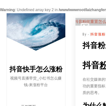
Warning
: Undefined array key 2 in
/www/wwwroot/laizhangfen
跳
至
正
By -
抖音涨粉
文
抖音粉
抖音
抖音快手怎么涨粉
视频号直播带货_小红书怎么赚
在社交媒体的
钱-来涨粉平台
功的重要指标
质的思考。
为什么