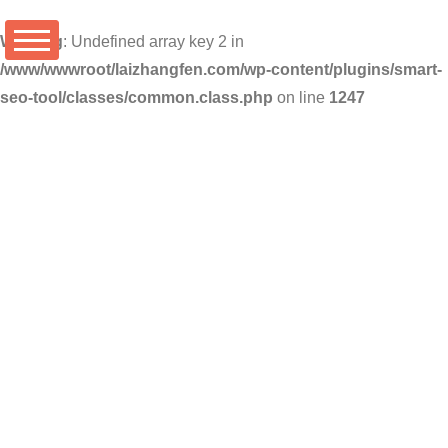
Warning
: Undefined array key 2 in
/www/wwwroot/laizhangfen.com/wp-content/plugins/smart-
seo-tool/classes/common.class.php
on line
1247