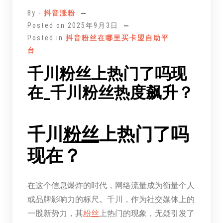
正
By -
抖音涨粉
文
Posted on
2025年9月3日
Posted in
抖音粉丝在哪里买卡盟自助平
台
千川粉丝上热门了吗现
在_千川粉丝热度飙升？
千川
粉丝
上热门了吗
现在？
在这个信息爆炸的时代，网络流量成为衡量个人
或品牌影响力的标尺。千川，作为社交媒体上的
一股新势力，其
粉丝
上热门的现象，无疑引发了