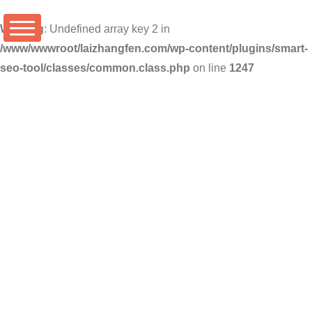
Warning
: Undefined array key 2 in
/www/wwwroot/laizhangfen.com/wp-content/plugins/smart-
seo-tool/classes/common.class.php
on line
1247