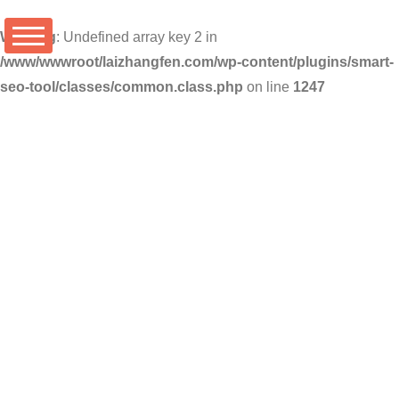
Warning
: Undefined array key 2 in
/www/wwwroot/laizhangfen.com/wp-content/plugins/smart-
seo-tool/classes/common.class.php
on line
1247