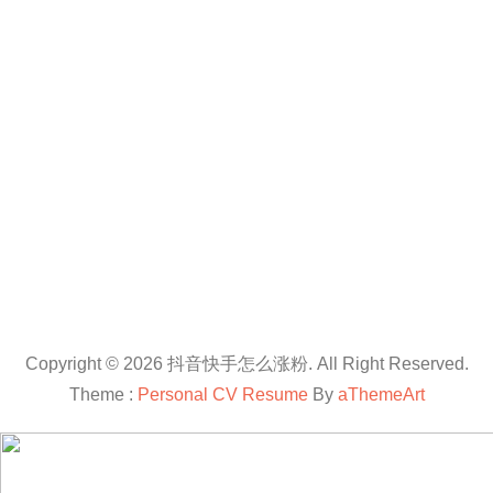
Copyright © 2026 抖音快手怎么涨粉. All Right Reserved.
Theme :
Personal CV Resume
By
aThemeArt