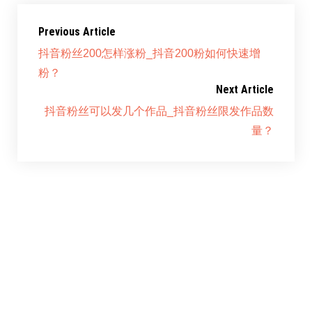
Previous Article
抖音粉丝200怎样涨粉_抖音200粉如何快速增
粉？
Next Article
抖音粉丝可以发几个作品_抖音粉丝限发作品数
量？