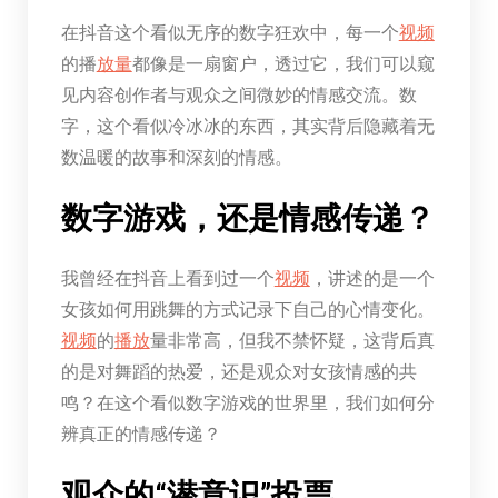
在抖音这个看似无序的数字狂欢中，每一个
视频
的播
放量
都像是一扇窗户，透过它，我们可以窥
见内容创作者与观众之间微妙的情感交流。数
字，这个看似冷冰冰的东西，其实背后隐藏着无
数温暖的故事和深刻的情感。
数字游戏，还是情感传递？
我曾经在抖音上看到过一个
视频
，讲述的是一个
女孩如何用跳舞的方式记录下自己的心情变化。
视频
的
播放
量非常高，但我不禁怀疑，这背后真
的是对舞蹈的热爱，还是观众对女孩情感的共
鸣？在这个看似数字游戏的世界里，我们如何分
辨真正的情感传递？
观众的“潜意识”投票