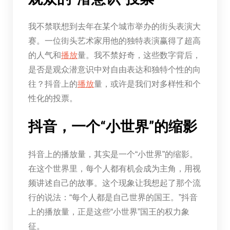
我不禁联想到去年在某个城市举办的街头表演大
赛。一位街头艺术家用他的独特表演赢得了超高
的人气和
播放
量。我不禁好奇，这些数字背后，
是否是观众潜意识中对自由表达和独特个性的向
往？抖音上的
播放
量，或许是我们对多样性和个
性化的投票。
抖音，一个“小世界”的缩影
抖音上的播放量，其实是一个“小世界”的缩影。
在这个世界里，每个人都有机会成为主角，用视
频讲述自己的故事。这个现象让我想起了那个流
行的说法：“每个人都是自己世界的国王。”抖音
上的播放量，正是这些“小世界”国王的权力象
征。