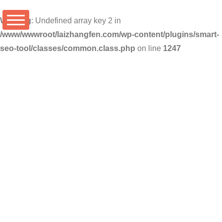
Warning
: Undefined array key 2 in
/www/wwwroot/laizhangfen.com/wp-content/plugins/smart-
seo-tool/classes/common.class.php
on line
1247