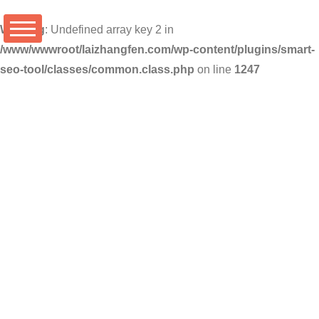
Warning
: Undefined array key 2 in
/www/wwwroot/laizhangfen.com/wp-content/plugins/smart-
seo-tool/classes/common.class.php
on line
1247