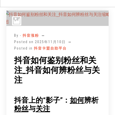
跳
至
正
文
By -
抖音涨粉
Posted on
2025年11月10日
Posted in
抖音卡盟自助平台
抖音如何鉴别粉丝和关
注_抖音如何辨粉丝与关
注
抖音上的“影子”：
如何
辨析
粉丝
与
关注