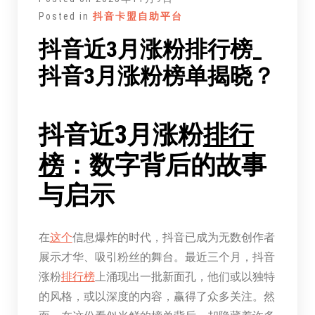
文
Posted in
抖音卡盟自助平台
抖音近3月涨粉排行榜_
抖音3月涨粉榜单揭晓？
抖音近3月涨粉
排行
榜
：数字背后的故事
与启示
在
这个
信息爆炸的时代，抖音已成为无数创作者
展示才华、吸引粉丝的舞台。最近三个月，抖音
涨粉
排行榜
上涌现出一批新面孔，他们或以独特
的风格，或以深度的内容，赢得了众多关注。然