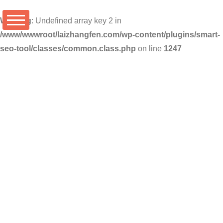
Warning
: Undefined array key 2 in
/www/wwwroot/laizhangfen.com/wp-content/plugins/smart-
seo-tool/classes/common.class.php
on line
1247