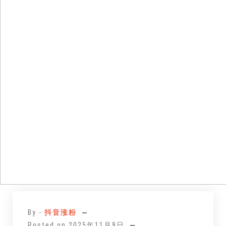
跳
至
By -
抖音涨粉
正
Posted on
2025年11月9日