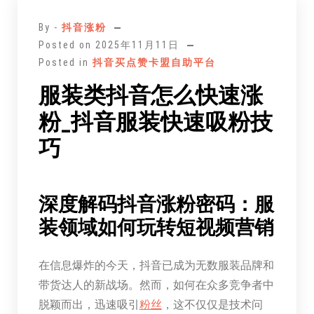
至
By -
抖音涨粉
正
Posted on
2025年11月11日
文
Posted in
抖音买点赞卡盟自助平台
服装类抖音怎么快速涨
粉_抖音服装快速吸粉技
巧
深度解码抖音涨粉密码：服
装领域如何玩转短视频营销
在信息爆炸的今天，抖音已成为无数服装品牌和
带货达人的新战场。然而，如何在众多竞争者中
脱颖而出，迅速吸引
粉丝
，这不仅仅是技术问