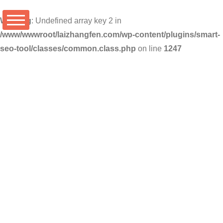
Warning
: Undefined array key 2 in
/www/wwwroot/laizhangfen.com/wp-content/plugins/smart-
seo-tool/classes/common.class.php
on line
1247