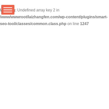
Warning
: Undefined array key 2 in
/www/wwwroot/laizhangfen.com/wp-content/plugins/smart-
seo-tool/classes/common.class.php
on line
1247