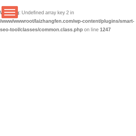
Warning
: Undefined array key 2 in
/www/wwwroot/laizhangfen.com/wp-content/plugins/smart-
seo-tool/classes/common.class.php
on line
1247