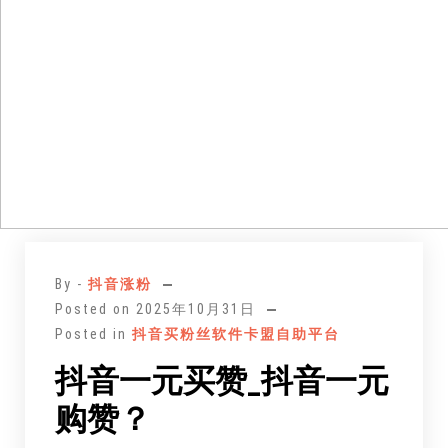
跳
至
By -
抖音涨粉
正
Posted on
2025年10月31日
文
Posted in
抖音买粉丝软件卡盟自助平台
抖音一元买赞_抖音一元
购赞？