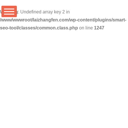
Warning
: Undefined array key 2 in
/www/wwwroot/laizhangfen.com/wp-content/plugins/smart-
seo-tool/classes/common.class.php
on line
1247