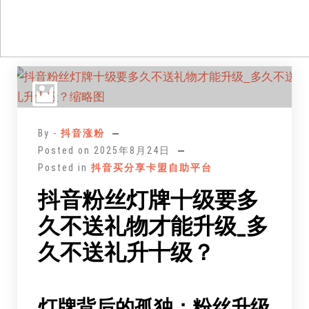
跳
至
正
文
By -
抖音涨粉
Posted on
2025年8月24日
Posted in
抖音买分享卡盟自助平台
抖音粉丝灯牌十级要多
久不送礼物才能升级_多
久不送礼升十级？
灯牌
背后的孤独：
粉丝
升级