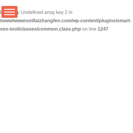
Warning
: Undefined array key 2 in
/www/wwwroot/laizhangfen.com/wp-content/plugins/smart-
seo-tool/classes/common.class.php
on line
1247