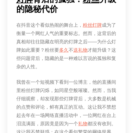
的隐秘代价
在抖音这个看似热闹的舞台上，
粉丝
灯牌
成为了
衡量一个网红人气的重要标志。然而，这背后的
真相却往往隐藏在明亮的灯牌之后——为什么灯
牌如此重要？粉丝要
多久
不
送礼物
才能升级？这
些问题背后，隐藏的是一种难以言说的孤独和复
杂的人性。
我曾在一个短视频下看到一位博主，他的直播间
里粉丝灯牌闪烁，如同星空般璀璨。然而，当我
仔细观察，却发现那些灯牌背后，大多数是机械
的点赞和评论，鲜有真正的互动。这让我不禁想
起去年在一场网络直播活动中，一位网红在台上
泪流满面，原因竟是因为一个
礼物
都没有收到。
这让我不禁疑惑：在这个看似繁荣的网络世界