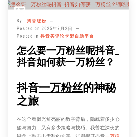
至
正
By -
抖音涨粉
文
Posted on
2025年9月2日
Posted in
抖音买评论卡盟自助平台
怎么要一万粉丝呢抖音_
抖音如何获一万粉丝？
抖音
一万
粉丝
的神秘
之旅
在这个看似光鲜亮丽的数字背后，隐藏着多少心
酸与努力，又有多少策略与技巧。我曾在深夜的
键盘上敲击出无数的文字，试图揭开抖音
一万
粉