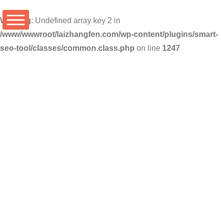
Warning
: Undefined array key 2 in
/www/wwwroot/laizhangfen.com/wp-content/plugins/smart-
seo-tool/classes/common.class.php
on line
1247