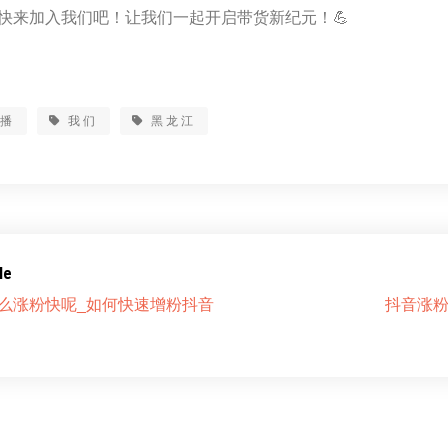
快来加入我们吧！让我们一起开启带货新纪元！💪
主播
我们
黑龙江
le
么涨粉快呢_如何快速增粉抖音
抖音涨粉