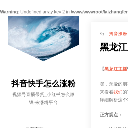
Warning
: Undefined array key 2 in
/www/wwwroot/laizhangfen
跳
至
By -
抖音涨粉
正
文
黑龙江
【
黑龙江
主播
抖音快手怎么涨粉
嘿，亲爱的朋
来看看
我们
的
视频号直播带货_小红书怎么赚
详细解析这个
钱-来涨粉平台
正方观点：