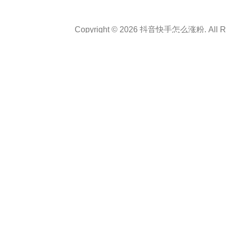
Copyright © 2026 抖音快手怎么涨粉. All Rig
Theme :
Personal CV Resume
By
a