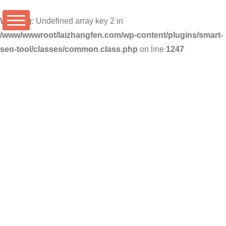
Warning
: Undefined array key 2 in
/www/wwwroot/laizhangfen.com/wp-content/plugins/smart-
seo-tool/classes/common.class.php
on line
1247