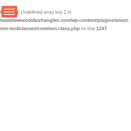
Warning
: Undefined array key 2 in
/www/wwwroot/laizhangfen.com/wp-content/plugins/smart-
seo-tool/classes/common.class.php
on line
1247