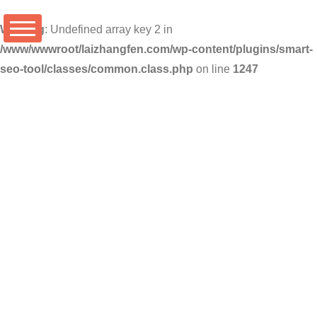
Warning
: Undefined array key 2 in
/www/wwwroot/laizhangfen.com/wp-content/plugins/smart-
seo-tool/classes/common.class.php
on line
1247