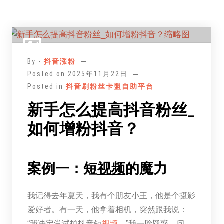
跳
至
正
By -
抖音涨粉
文
Posted on
2025年11月22日
Posted in
抖音刷粉丝卡盟自助平台
新手怎么提高抖音粉丝_
如何增粉抖音？
案例一：短
视频
的魔力
我记得去年夏天，我有个朋友小王，他是个摄影
爱好者。有一天，他拿着相机，突然跟我说：
“我决定尝试拍抖音短
视频
。”我一脸疑惑，问