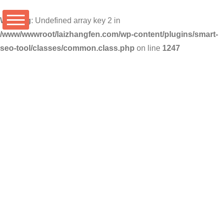
Warning
: Undefined array key 2 in
/www/wwwroot/laizhangfen.com/wp-content/plugins/smart-
seo-tool/classes/common.class.php
on line
1247