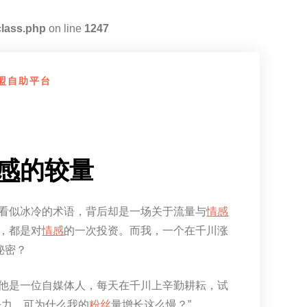
class.php
on line
1247
盟自助平台
感
的较量
看似冰冷的术语，背后却是一场关于流量与
情感
，都是对
情感
的一次投资。而我，一个在千川涨
秘密？
他是一位自媒体人，每天在千川上辛勤耕耘，试
努力，可为什么我的
粉丝
量增长这么慢？”