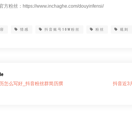
方粉丝：https://www.inchaghe.com/douyinfensi/
内容
情感
抖音账号10W粉丝
粉丝
规则
le
历怎么写好_抖音粉丝群简历撰
抖音近3