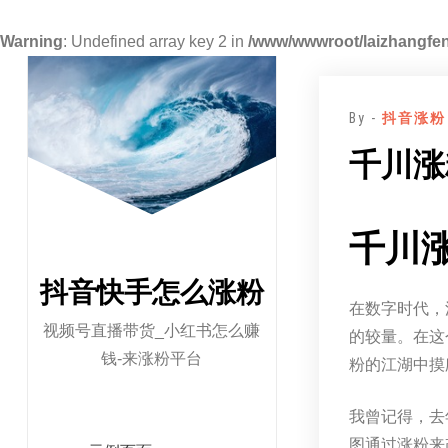
Warning
: Undefined array key 2 in
/www/wwwroot/laizhangfen
跳
至
By -
抖音涨粉
正
文
千川涨
千川
抖音快手怎么涨粉
在数字时代，
视频号直播带货_小红书怎么赚
的较量。在这
钱-来涨粉平台
粉的江湖中摸
我曾记得，去
图通过涨粉来