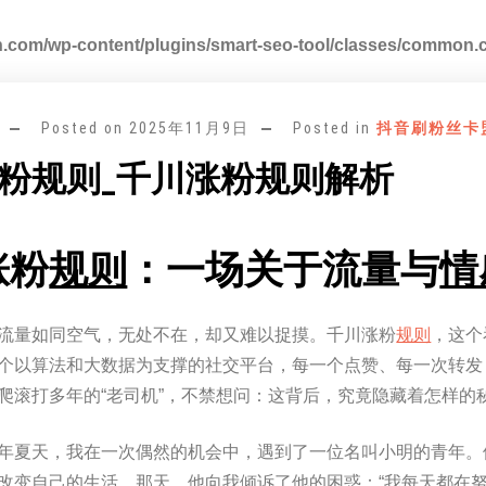
.com/wp-content/plugins/smart-seo-tool/classes/common.
Posted on
2025年11月9日
Posted in
抖音刷粉丝卡
粉规则_千川涨粉规则解析
涨粉
规则
：一场关于流量与
情
流量如同空气，无处不在，却又难以捉摸。千川涨粉
规则
，这个
个以算法和大数据为支撑的社交平台，每一个点赞、每一次转发
爬滚打多年的“老司机”，不禁想问：这背后，究竟隐藏着怎样的
年夏天，我在一次偶然的机会中，遇到了一位名叫小明的青年。
改变自己的生活。那天，他向我倾诉了他的困惑：“我每天都在