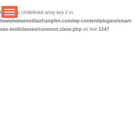
Warning
: Undefined array key 2 in
/www/wwwroot/laizhangfen.com/wp-content/plugins/smart-
seo-tool/classes/common.class.php
on line
1247