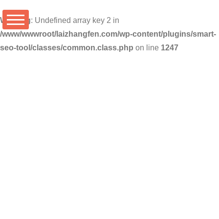
Warning
: Undefined array key 2 in
/www/wwwroot/laizhangfen.com/wp-content/plugins/smart-
seo-tool/classes/common.class.php
on line
1247