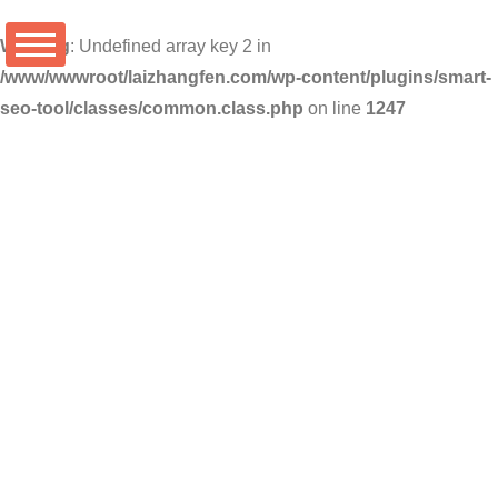
Warning
: Undefined array key 2 in
/www/wwwroot/laizhangfen.com/wp-content/plugins/smart-
seo-tool/classes/common.class.php
on line
1247