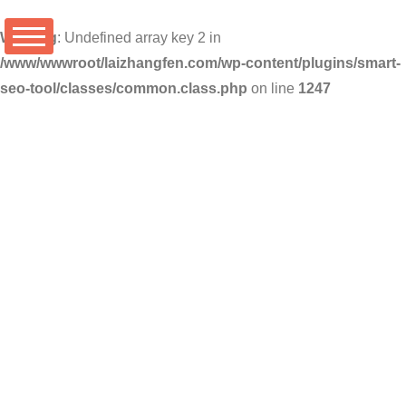
Warning
: Undefined array key 2 in
/www/wwwroot/laizhangfen.com/wp-content/plugins/smart-
seo-tool/classes/common.class.php
on line
1247