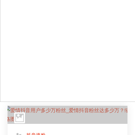
跳
至
正
文
By -
抖音涨粉