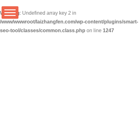
Warning
: Undefined array key 2 in
/www/wwwroot/laizhangfen.com/wp-content/plugins/smart-
seo-tool/classes/common.class.php
on line
1247