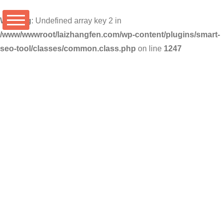
Warning
: Undefined array key 2 in
/www/wwwroot/laizhangfen.com/wp-content/plugins/smart-
seo-tool/classes/common.class.php
on line
1247