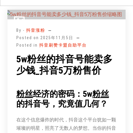
跳
至
正
By -
抖音涨粉
文
Posted on
2025年11月5日
Posted in
抖音刷赞卡盟自助平台
5w粉丝的抖音号能卖多
少钱_抖音5万粉售价
粉丝
经济的密码：5w
粉丝
的抖音号，究竟值几何？
在这个信息爆炸的时代，抖音这个平台犹如一颗
璀璨的明星，照亮了无数人的梦想。当你的抖音