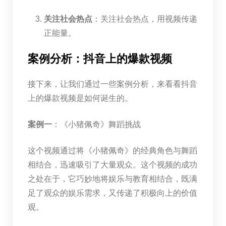
关注社会热点
：关注社会热点，用视频传递
正能量。
案例分析：抖音上的爆款视频
接下来，让我们通过一些案例分析，来看看抖音
上的爆款视频是如何诞生的。
案例一
：《小猪佩奇》舞蹈挑战
这个视频通过将《小猪佩奇》的经典角色与舞蹈
相结合，迅速吸引了大量观众。这个视频的成功
之处在于，它巧妙地将娱乐与教育相结合，既满
足了观众的娱乐需求，又传递了积极向上的价值
观。