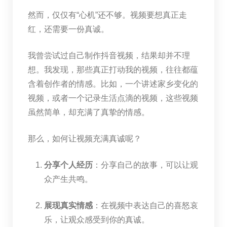
然而，仅仅有“心机”还不够。视频要想真正走
红，还需要一份真诚。
我曾尝试过自己制作抖音视频，结果却并不理
想。我发现，那些真正打动我的视频，往往都蕴
含着创作者的情感。比如，一个讲述家乡变化的
视频，或者一个记录生活点滴的视频，这些视频
虽然简单，却充满了真挚的情感。
那么，如何让视频充满真诚呢？
分享个人经历
：分享自己的故事，可以让观
众产生共鸣。
展现真实情感
：在视频中表达自己的喜怒哀
乐，让观众感受到你的真诚。