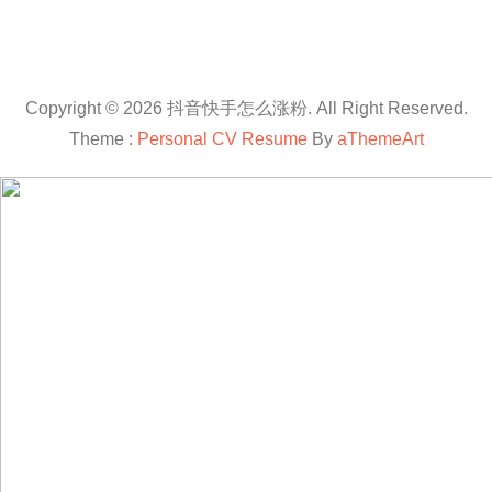
Copyright © 2026 抖音快手怎么涨粉. All Right Reserved.
Theme :
Personal CV Resume
By
aThemeArt