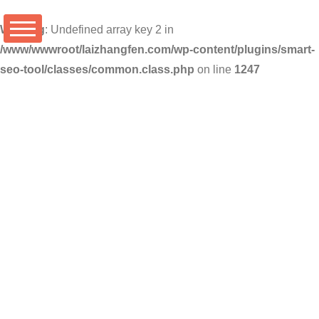
Warning
: Undefined array key 2 in
/www/wwwroot/laizhangfen.com/wp-content/plugins/smart-
seo-tool/classes/common.class.php
on line
1247