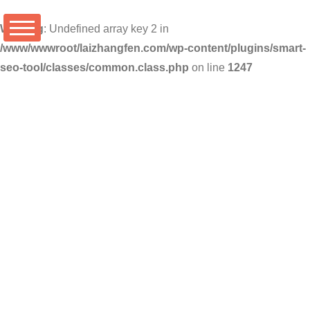
Warning
: Undefined array key 2 in
/www/wwwroot/laizhangfen.com/wp-content/plugins/smart-
seo-tool/classes/common.class.php
on line
1247