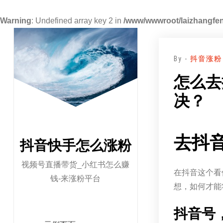
Warning
: Undefined array key 2 in
/www/wwwroot/laizhangfen
跳
至
By -
抖音涨粉
正
文
怎么去
决？
去抖
抖音快手怎么涨粉
视频号直播带货_小红书怎么赚
在抖音这个看
钱-来涨粉平台
想，如何才能
抖音号