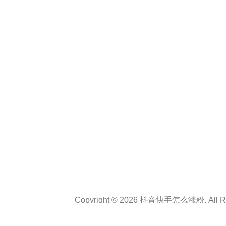
Copyright © 2026 抖音快手怎么涨粉. All Rig
Theme :
Personal CV Resume
By
a