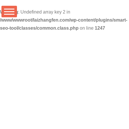
Warning
: Undefined array key 2 in
/www/wwwroot/laizhangfen.com/wp-content/plugins/smart-
seo-tool/classes/common.class.php
on line
1247