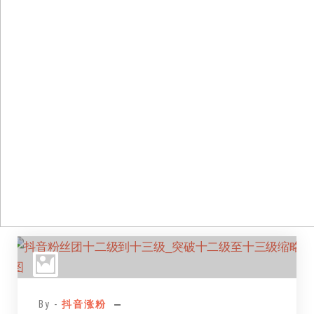
跳
至
正
文
By -
抖音涨粉