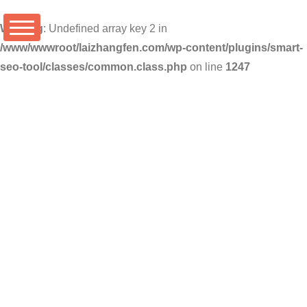
Warning
: Undefined array key 2 in
/www/wwwroot/laizhangfen.com/wp-content/plugins/smart-
seo-tool/classes/common.class.php
on line
1247