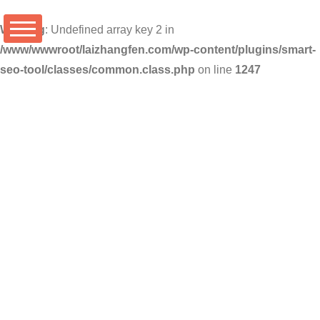
Warning
: Undefined array key 2 in
/www/wwwroot/laizhangfen.com/wp-content/plugins/smart-
seo-tool/classes/common.class.php
on line
1247