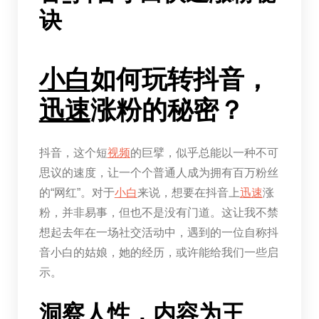
诀
小白
如何玩转抖音，
迅速
涨粉的秘密？
抖音，这个短
视频
的巨擘，似乎总能以一种不可
思议的速度，让一个个普通人成为拥有百万粉丝
的“网红”。对于
小白
来说，想要在抖音上
迅速
涨
粉，并非易事，但也不是没有门道。这让我不禁
想起去年在一场社交活动中，遇到的一位自称抖
音小白的姑娘，她的经历，或许能给我们一些启
示。
洞察人性，内容为王