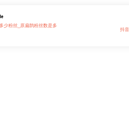
le
多少粉丝_原扁鹊粉丝数是多
抖音