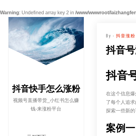
Warning
: Undefined array key 2 in
/www/wwwroot/laizhangfen
跳
至
By -
抖音涨粉
正
文
抖音号
抖音
抖音快手怎么涨粉
在这个信息爆
视频号直播带货_小红书怎么赚
了每个人追求
钱-来涨粉平台
探索一些新的
案例一