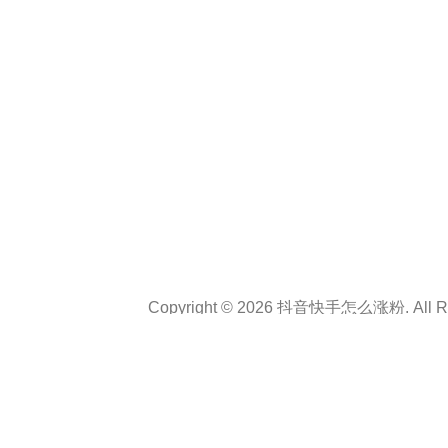
Copyright © 2026 抖音快手怎么涨粉. All Rig
Theme :
Personal CV Resume
By
a