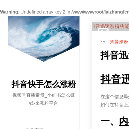
Warning
: Undefined array key 2 in
/www/wwwroot/laizhangfen
跳
至
正
By -
抖音涨粉
文
抖音迅
抖音
抖音快手怎么涨粉
视频号直播带货_小红书怎么赚
在这个信息爆
钱-来涨粉平台
如何在抖音上
一、
内