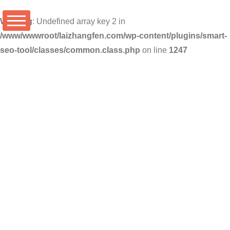
Warning
: Undefined array key 2 in
/www/wwwroot/laizhangfen.com/wp-content/plugins/smart-
seo-tool/classes/common.class.php
on line
1247