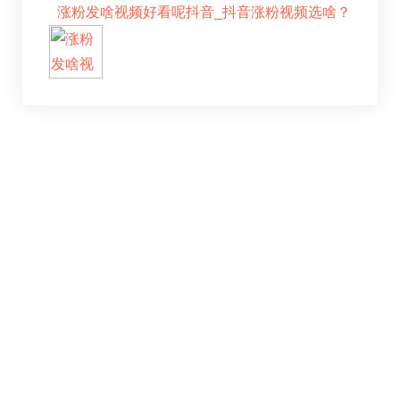
涨粉发啥视频好看呢抖音_抖音涨粉视频选啥？