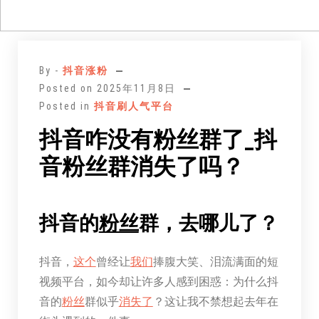
跳
至
By -
抖音涨粉
正
Posted on
2025年11月8日
文
Posted in
抖音刷人气平台
抖音咋没有粉丝群了_抖
音粉丝群消失了吗？
抖音的
粉丝
群，去哪儿了？
抖音，
这个
曾经让
我们
捧腹大笑、泪流满面的短
视频平台，如今却让许多人感到困惑：为什么抖
音的
粉丝
群似乎
消失了
？这让我不禁想起去年在