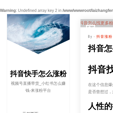
Warning
: Undefined array key 2 in
/www/wwwroot/laizhangfen
跳
至
正
By -
抖音涨粉
文
抖音怎
抖音
抖音快手怎么涨粉
视频号直播带货_小红书怎么赚
在这个信息爆
钱-来涨粉平台
是否曾想过，
人性的